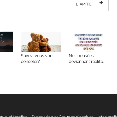
L' AMITIÉ
Savez-vous vous
Nos pensées
consoler?
deviennent réalité.
pie intégrative
Supervision et Groupes d'analyse
Infos prat