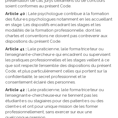
présentation de cas, jurys d’examens ou de concours
soient conformes au présent Code.
Article 40 :
La·le psychologue contribue à la formation
des futur·e·s psychologues notamment en les accueillant
en stage. Les dispositifs encadrant les stages et les
modalités de la formation professionnelle, dont les
chartes et conventions ne doivent pas contrevenir aux
dispositions du présent Code.
Article 41 :
La·le praticien·ne, la·le forma·trice·teur ou
l’enseignant·e-chercheur·e qui encadrent ou supervisent
les pratiques professionnelles et les stages veillent à ce
que soit respecté l’ensemble des dispositions du présent
Code, et plus particulièrement celles qui portent sur la
confidentialité, le secret professionnel et le
consentement éclairé des personnes.
Article 42 :
La·le praticien·ne, la·le forma·trice·teur ou
l’enseignant·e-chercheuse·eur ne tiennent pas les
étudiant·e·s ou stagiaires pour des patient·e·s ou des
client·e·s et ont pour unique mission de les former
professionnellement, sans exercer sur eux une
quelconque pression.