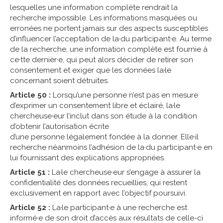
lesquelles une information complète rendrait la
recherche impossible. Les informations masquées ou
erronées ne portent jamais sur des aspects susceptibles
d’influencer l’acceptation de la·du participant·e. Au terme
de la recherche, une information complète est fournie à
ce·tte dernièr·e, qui peut alors décider de retirer son
consentement et exiger que les données la·le
concernant soient détruites.
Article 50 :
Lorsqu’une personne n’est pas en mesure
d’exprimer un consentement libre et éclairé, la·le
chercheuse·eur l’inclut dans son étude à la condition
d’obtenir l’autorisation écrite
d’une personne légalement fondée à la donner. Elle·il
recherche néanmoins l’adhésion de la·du participant·e en
lui fournissant des explications appropriées.
Article 51 :
La·le chercheuse·eur s’engage à assurer la
confidentialité des données recueillies, qui restent
exclusivement en rapport avec l’objectif poursuivi.
Article 52 :
La·le participant·e à une recherche est
informé·e de son droit d’accès aux résultats de celle-ci