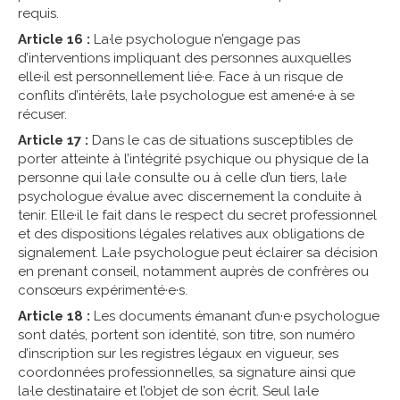
requis.
Article 16 :
La·le psychologue n’engage pas
d’interventions impliquant des personnes auxquelles
elle·il est personnellement lié·e. Face à un risque de
conflits d’intérêts, la·le psychologue est amené·e à se
récuser.
Article 17 :
Dans le cas de situations susceptibles de
porter atteinte à l’intégrité psychique ou physique de la
personne qui la·le consulte ou à celle d’un tiers, la·le
psychologue évalue avec discernement la conduite à
tenir. Elle·il le fait dans le respect du secret professionnel
et des dispositions légales relatives aux obligations de
signalement. La·le psychologue peut éclairer sa décision
en prenant conseil, notamment auprès de confrères ou
consœurs expérimenté·e·s.
Article 18 :
Les documents émanant d’un·e psychologue
sont datés, portent son identité, son titre, son numéro
d’inscription sur les registres légaux en vigueur, ses
coordonnées professionnelles, sa signature ainsi que
la·le destinataire et l’objet de son écrit. Seul la·le