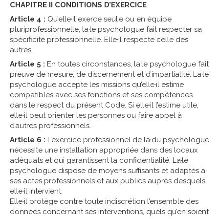
CHAPITRE II CONDITIONS D’EXERCICE
Article 4 :
Qu’elle·il exerce seul·e ou en équipe
pluriprofessionnelle, la·le psychologue fait respecter sa
spécificité professionnelle. Elle·il respecte celle des
autres.
Article 5 :
En toutes circonstances, la·le psychologue fait
preuve de mesure, de discernement et d’impartialité. La·le
psychologue accepte les missions qu’elle·il estime
compatibles avec ses fonctions et ses compétences
dans le respect du présent Code. Si elle·il l’estime utile,
elle·il peut orienter les personnes ou faire appel à
d’autres professionnels.
Article 6 :
L’exercice professionnel de la·du psychologue
nécessite une installation appropriée dans des locaux
adéquats et qui garantissent la confidentialité. La·le
psychologue dispose de moyens suffisants et adaptés à
ses actes professionnels et aux publics auprès desquels
elle·il intervient.
Elle·il protège contre toute indiscrétion l’ensemble des
données concernant ses interventions, quels qu’en soient