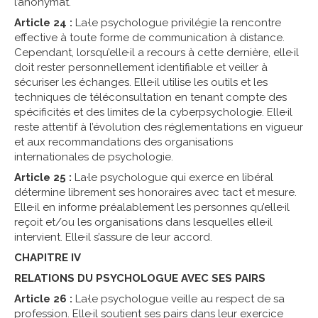
l’anonymat.
Article 24 :
La·le psychologue privilégie la rencontre
effective à toute forme de communication à distance.
Cependant, lorsqu’elle·il a recours à cette dernière, elle·il
doit rester personnellement identifiable et veiller à
sécuriser les échanges. Elle·il utilise les outils et les
techniques de téléconsultation en tenant compte des
spécificités et des limites de la cyberpsychologie. Elle·il
reste attentif à l’évolution des réglementations en vigueur
et aux recommandations des organisations
internationales de psychologie.
Article 25 :
La·le psychologue qui exerce en libéral
détermine librement ses honoraires avec tact et mesure.
Elle·il en informe préalablement les personnes qu’elle·il
reçoit et/ou les organisations dans lesquelles elle·il
intervient. Elle·il s’assure de leur accord.
CHAPITRE IV
RELATIONS DU PSYCHOLOGUE AVEC SES PAIRS
Article 26 :
La·le psychologue veille au respect de sa
profession. Elle·il soutient ses pairs dans leur exercice