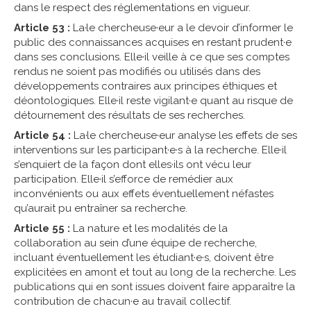
dans le respect des réglementations en vigueur.
Article 53 :
La·le chercheuse·eur a le devoir d’informer le
public des connaissances acquises en restant prudent·e
dans ses conclusions. Elle·il veille à ce que ses comptes
rendus ne soient pas modifiés ou utilisés dans des
développements contraires aux principes éthiques et
déontologiques. Elle·il reste vigilant·e quant au risque de
détournement des résultats de ses recherches.
Article 54 :
La·le chercheuse·eur analyse les effets de ses
interventions sur les participant·e·s à la recherche. Elle·il
s’enquiert de la façon dont elles·ils ont vécu leur
participation. Elle·il s’efforce de remédier aux
inconvénients ou aux effets éventuellement néfastes
qu’aurait pu entraîner sa recherche.
Article 55 :
La nature et les modalités de la
collaboration au sein d’une équipe de recherche,
incluant éventuellement les étudiant·e·s, doivent être
explicitées en amont et tout au long de la recherche. Les
publications qui en sont issues doivent faire apparaître la
contribution de chacun·e au travail collectif.