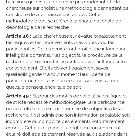
humaines qui reste la référence prépondérante. La·le
chercheuse·eur choisit une méthodologie permettant de
construire des connaissances valides. Cette
méthodologie doit se référer à la charte nationale de
déontologie de la recherche.
Article 48 :
La·le chercheuse·eur évalue préalablement
les risques et les inconvénients prévisibles pourles
participant·es. Celles·ceux-ci ont droit à une information
intelligible portant sur les objectifs, la procédure de la
recherche et sur tous les aspects pouvant influencer leur
consentement. Elle·ils doivent également savoir
qu’elles·ils gardent à tout moment leur liberté de
participer ou non, sans que cela puisse avoir sur eux
quelque conséquence que ce soit.
Article 49 :
Si, pour des motifs de validité scientifique et
de stricte nécessité méthodologique, la·le participant·e
ne peut être entièrement informé·e des objectifs de la
recherche, il est admis que son information préalable soit
incomplète ou comporte des éléments volontairement
erronés. Cette exception à la règle du consentement
éclairé doit être strictement réservée aux situations dans