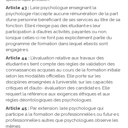
Article 43 :
La·le psychologue enseignant la
psychologie n’accepte aucune rémunération de la part
d’une personne bénéficiant de ses services au titre de sa
fonction. Elle·il n’exige pas des étudiant·e·s leur
participation à d’autres activités, payantes ou non,
lorsque celles-ci ne font pas explicitement partie du
programme de formation dans lequel elles·ils sont
engagé·e·s.
Article 44 :
L’évaluation relative aux travaux des
étudiant·e·s tient compte des règles de validation des
connaissances acquises au cours de la formation initiale
selon les modalités officielles. Elle porte sur les
disciplines enseignées à l’université, sur les capacités
critiques et d’auto- évaluation des candidat·e·s. Elle
requiert la référence aux exigences éthiques et aux
règles déontologiques des psychologues.
Article 45 :
Par extension, la·le psychologue qui
participe à la formation de professionnel·le·s ou futur·e·s
professionnel·le·s autres que psychologues observe les
mêmes