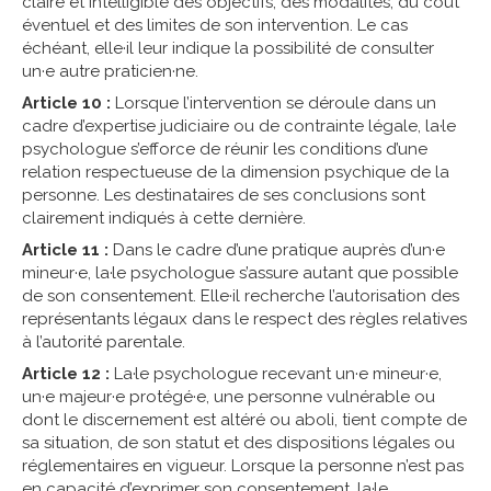
claire et intelligible des objectifs, des modalités, du coût
éventuel et des limites de son intervention. Le cas
échéant, elle·il leur indique la possibilité de consulter
un·e autre praticien·ne.
Article 10 :
Lorsque l’intervention se déroule dans un
cadre d’expertise judiciaire ou de contrainte légale, la·le
psychologue s’efforce de réunir les conditions d’une
relation respectueuse de la dimension psychique de la
personne. Les destinataires de ses conclusions sont
clairement indiqués à cette dernière.
Article 11 :
Dans le cadre d’une pratique auprès d’un·e
mineur·e, la·le psychologue s’assure autant que possible
de son consentement. Elle·il recherche l’autorisation des
représentants légaux dans le respect des règles relatives
à l’autorité parentale.
Article 12 :
La·le psychologue recevant un·e mineur·e,
un·e majeur·e protégé·e, une personne vulnérable ou
dont le discernement est altéré ou aboli, tient compte de
sa situation, de son statut et des dispositions légales ou
réglementaires en vigueur. Lorsque la personne n’est pas
en capacité d’exprimer son consentement, la·le